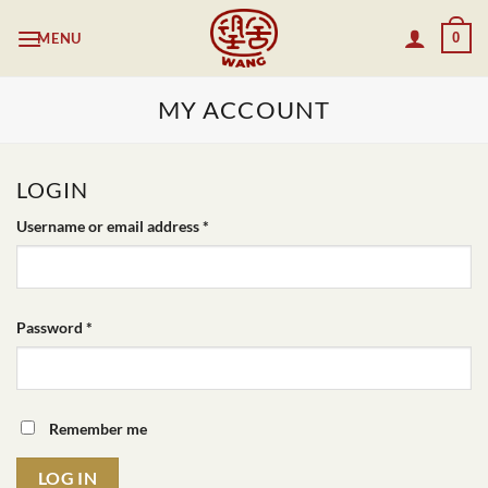
Skip
MENU
0
to
content
MY ACCOUNT
LOGIN
Required
Username or email address
*
Required
Password
*
Remember me
LOG IN