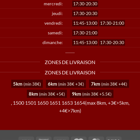
mercredi:
17:30-20:30
jeudi:
17:30-20:30
vendredi:
11:45-13:00
17:30-21:00
samedi:
17:30-21:00
dimanche:
11:45-13:00
17:30-20:30
ZONES DE LIVRAISON
ZONES DE LIVRAISON
5km
6km
7km
(min 38€)
(min 38€ +3€)
(min 38€ +4€)
8km
9km
(min 38€ +5€)
(min 38€ +5.5€)
, 1500 1501 1650 1651 1653 1654(max 8km, +3€>5km,
+4€>7km)