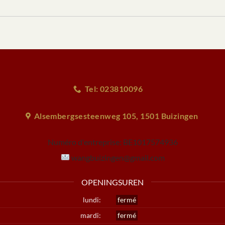
Tel: 023810096
Alsembergsesteenweg 105, 1501 Buizingen
Numéro d'entreprise:
BE1017574936
wangbuizingen@gmail.com
OPENINGSUREN
lundi:
fermé
mardi:
fermé