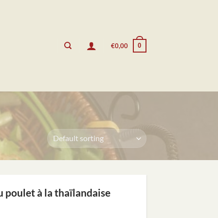
0
€
0,00
u poulet à la thaïlandaise