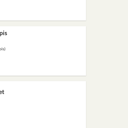
pis
pis)
et