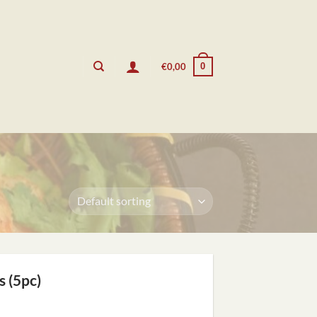
0
€
0,00
 (5pc)