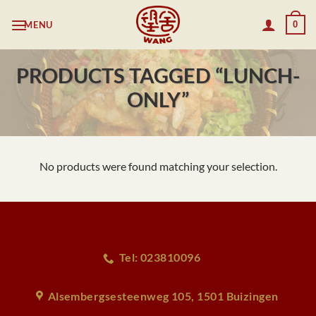
Skip
MENU
0
to
content
PRODUCTS TAGGED “LUNCH-
ONLY”
No products were found matching your selection.
Tel: 023810096
Alsembergsesteenweg 105, 1501 Buizingen