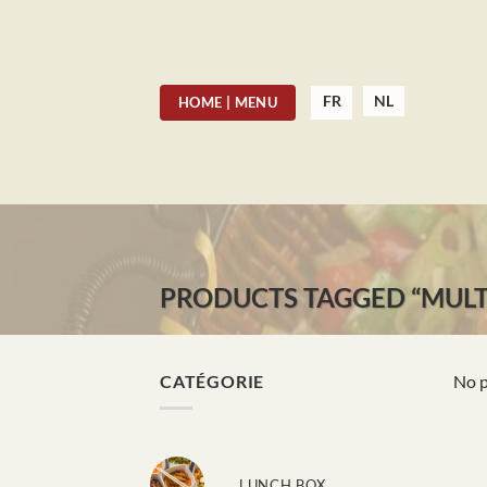
Skip
to
content
FR
NL
HOME | MENU
PRODUCTS TAGGED “MULT
CATÉGORIE
No p
LUNCH BOX