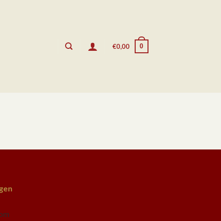
0
€
0,00
ngen
com