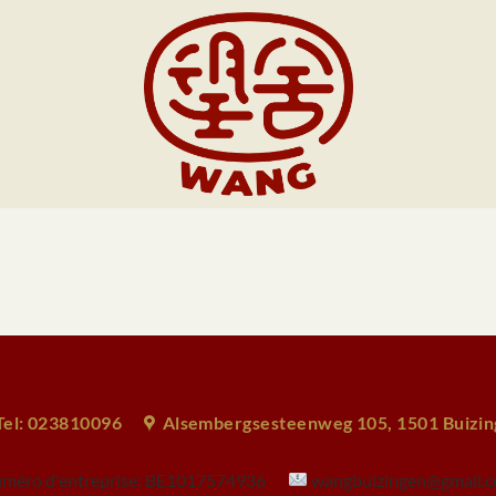
Tel: 023810096
Alsembergsesteenweg 105, 1501 Buizi
méro d'entreprise:
BE1017574936
wangbuizingen@gmail.