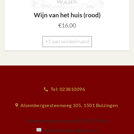
Wijn van het huis (rood)
€
16,00
+1 aan winkelmand
Tel: 023810096
Alsembergsesteenweg 105, 1501 Buizingen
Ondernemingsnummer:
BE1017574936
wangbuizingen@gmail.com