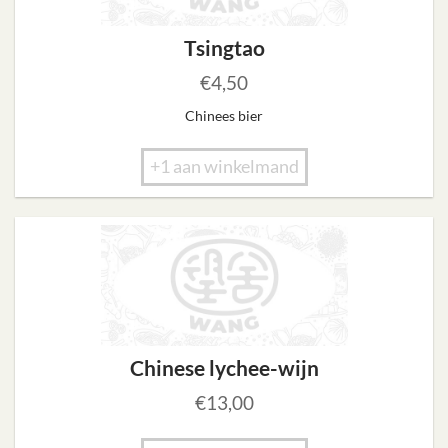
Tsingtao
€
4,50
Chinees bier
+1 aan winkelmand
Chinese lychee-wijn
€
13,00