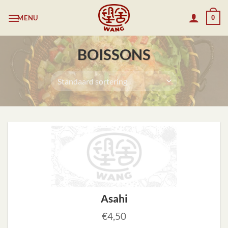
Ga
MENU
0
naar
inhoud
BOISSONS
Asahi
€
4,50