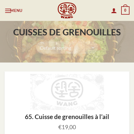
Skip
MENU
0
to
content
CUISSES DE GRENOUILLES
65. Cuisse de grenouilles à l’ail
€
19,00