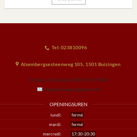
Tel: 023810096
Alsembergsesteenweg 105, 1501 Buizingen
Numéro d'entreprise:
BE1017574936
wangbuizingen@gmail.com
OPENINGSUREN
lundi:
fermé
mardi:
fermé
mercredi:
17:30-20:30