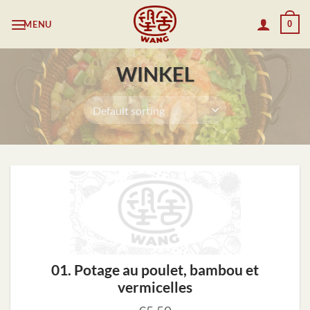
Skip
MENU
0
to
content
WINKEL
01. Potage au poulet, bambou et
vermicelles