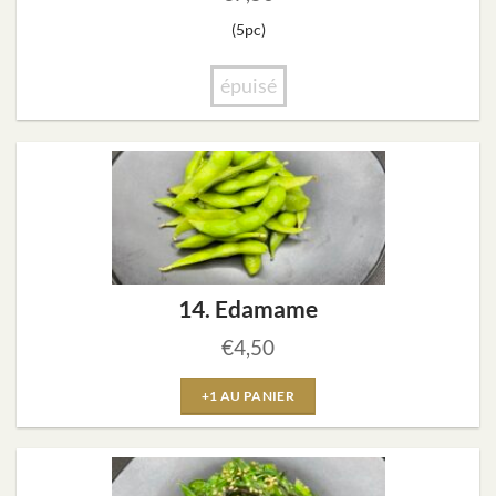
(5pc)
épuisé
14. Edamame
€
4,50
+1 AU PANIER