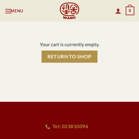
Skip
MENU
0
to
content
Your cart is currently empty.
RETURN TO SHOP
Tel: 023810096